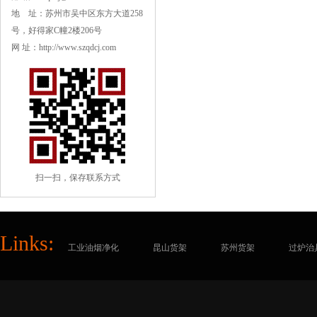
地 址：苏州市吴中区东方大道258
号，好得家C幢2楼206号
网 址：http://www.szqdcj.com
扫一扫，保存联系方式
Links:
工业油烟净化
昆山货架
苏州货架
过炉治