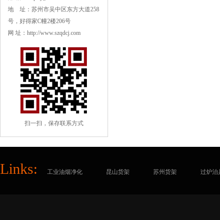
地 址：苏州市吴中区东方大道258
号，好得家C幢2楼206号
网 址：http://www.szqdcj.com
扫一扫，保存联系方式
Links:
工业油烟净化
昆山货架
苏州货架
过炉治