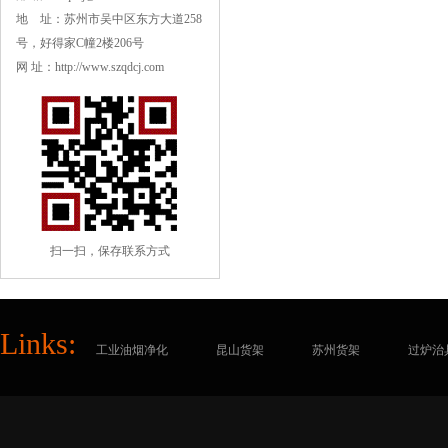
地 址：苏州市吴中区东方大道258
号，好得家C幢2楼206号
网 址：http://www.szqdcj.com
扫一扫，保存联系方式
Links:
工业油烟净化
昆山货架
苏州货架
过炉治