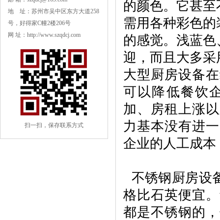
的颜色。它甚至
地 址：苏州市吴中区东方大道258
需用各种彩色的
号，好得家C幢2楼206号
网 址：http://www.szqdcj.com
的感觉。浅蓝色
迎，而且大多采
大型厨房设备在
可以降低餐饮
加、房租上涨以
力基本没有进一
扫一扫，保存联系方式
企业的人工成本
不锈钢厨房设备
格比石英便宜。
都是不锈钢的，