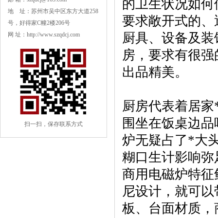
的卫生状况如何
地 址：苏州市吴中区东方大道258
要求敞开式的、
号，好得家C幢2楼206号
厨具、设备及装
网 址：http://www.szqdcj.com
房，要求有很强
出品精美。
厨房代表着居家
围坐在饭桌边品
扫一扫，保存联系方式
炉无疑占了*大
糊口生计影响弥
商用电磁炉特征
尼设计，就可以
板、台面材质，