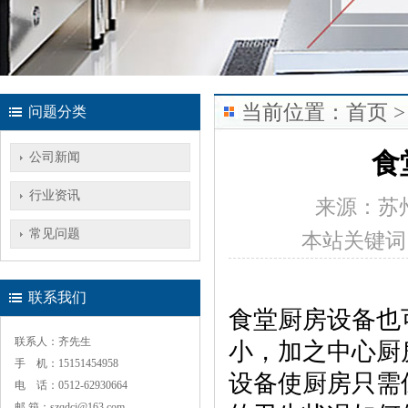
当前位置：
首页
>
问题分类
食
公司新闻
行业资讯
来源：
苏
常见问题
本站关键词
联系我们
食堂厨房设备也
联系人：齐先生
小，加之中心厨
手 机：15151454958
设备使厨房只需
电 话：0512-62930664
邮 箱：szqdcj@163.com